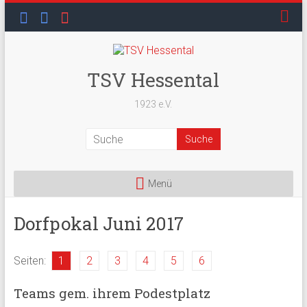
Skip
to
content
TSV Hessental
1923 e.V.
Menü
Dorfpokal Juni 2017
Seiten:
1
2
3
4
5
6
Teams gem. ihrem Podestplatz