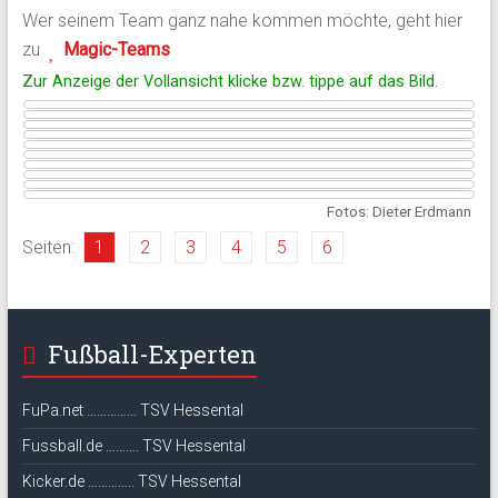
Wer seinem Team ganz nahe kommen möchte, geht hier
zu
Magic-Teams
Zur Anzeige der Vollansicht klicke bzw. tippe auf das Bild.
Fotos:
Dieter Erdmann
Seiten:
1
2
3
4
5
6
Fußball-Experten
FuPa.net …………… TSV Hessental
Fussball.de ………. TSV Hessental
Kicker.de ………….. TSV Hessental