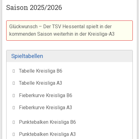
Saison 2025/2026
Glückwunsch – Der TSV Hessental spielt in der
kommenden Saison weiterhin in der Kreisliga-A3
Spieltabellen
Tabelle Kreisliga B6
Tabelle Kreisliga A3
Fieberkurve Kreisliga B6
Fieberkurve Kreisliga A3
Scorer TSV Hessental II einblenden
4 Tore
Punktebalken Kreisliga B6
Scorer TSV Hessental I einblenden
Sadri Sherifi
Nik Sotnikow
10 Tore
19
55
78
26
Punktebalken Kreisliga A3
Oluwashola Nasiru