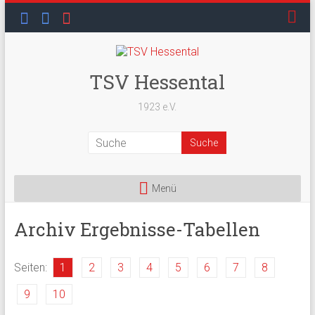
Skip
to
content
TSV Hessental
1923 e.V.
Menü
Archiv Ergebnisse-Tabellen
Seiten:
1
2
3
4
5
6
7
8
9
10