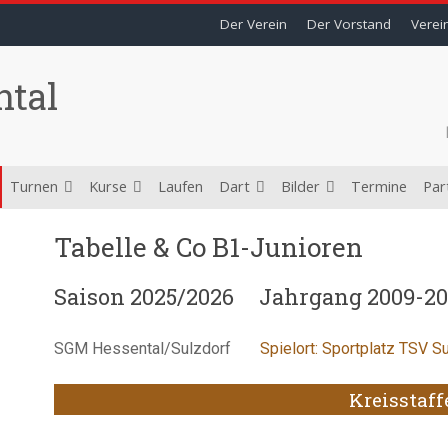
Der Verein
Der Vorstand
Verei
ntal
Turnen
Kurse
Laufen
Dart
Bilder
Termine
Par
Tabelle & Co B1-Junioren
Saison 2025/2026
Jahrgang 2009-20
SGM Hessental/
Sulzdorf
Spielort: Sportplatz TSV S
Kreisstaff