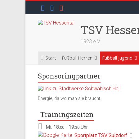
Skip
to
content
TSV Hesse
1923 e.V.
Start
Fußball Herren
Fußball Jugend
Sponsoringpartner
Energie, da wo man sie braucht.
Trainingszeiten
Mi.
18:
- 19:
Uhr
00
30
Sportplatz TSV Sulzdorf