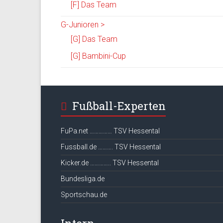
[F] Das Team
G-Junioren >
[G] Das Team
[G] Bambini-Cup
Fußball-Experten
FuPa.net …………… TSV Hessental
Fussball.de ………. TSV Hessental
Kicker.de ………….. TSV Hessental
Bundesliga.de
Sportschau.de