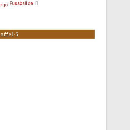
Fussball.de
affel-5