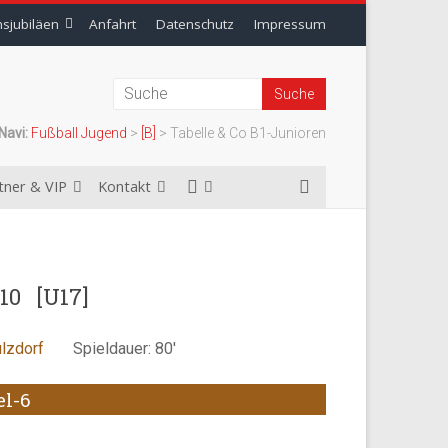
nsjubiläen
Anfahrt
Datenschutz
Impressum
Navi:
Fußball Jugend
>
[B]
>
Tabelle & Co B1-Junioren
tner & VIP
Kontakt
10
[U17]
ulzdorf
Spieldauer: 80′
el-6