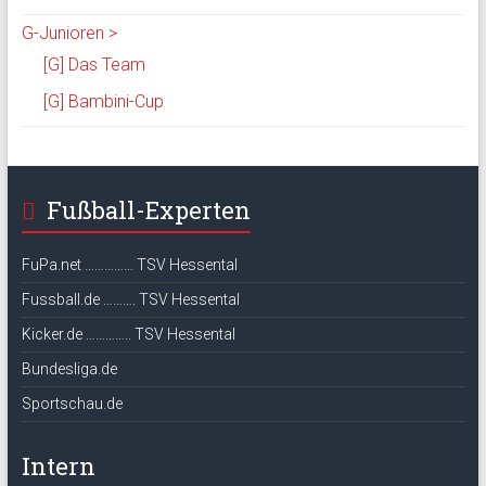
G-Junioren >
[G] Das Team
[G] Bambini-Cup
Fußball-Experten
FuPa.net …………… TSV Hessental
Fussball.de ………. TSV Hessental
Kicker.de ………….. TSV Hessental
Bundesliga.de
Sportschau.de
Intern