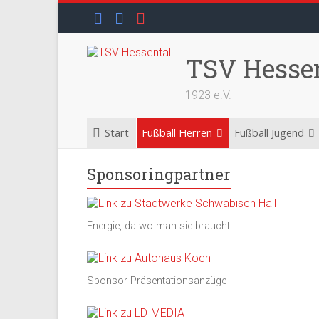
Skip
to
content
TSV Hesse
1923 e.V.
Start
Fußball Herren
Fußball Jugend
Sponsoringpartner
Energie, da wo man sie braucht.
Sponsor Präsentationsanzüge