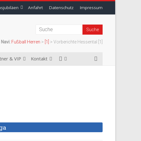
nsjubiläen
Anfahrt
Datenschutz
Impressum
Navi:
Fußball Herren
>
[1]
>
Vorberichte Hessental [1]
tner & VIP
Kontakt
iga