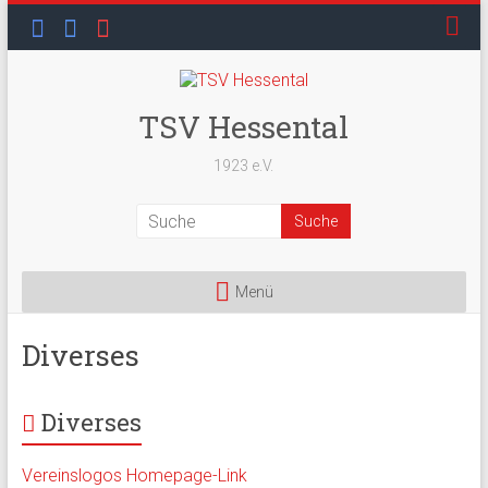
Skip
to
content
TSV Hessental
1923 e.V.
Menü
Diverses
Diverses
Vereinslogos Homepage-Link