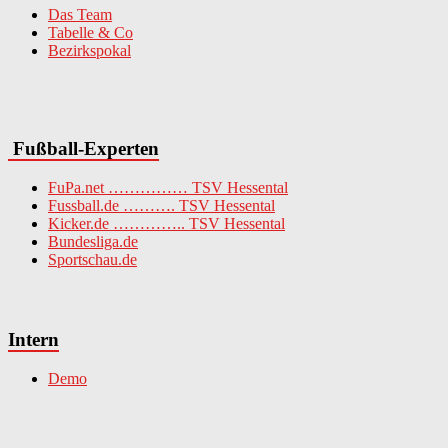
Das Team
Tabelle & Co
Bezirkspokal
Fußball-Experten
FuPa.net …………… TSV Hessental
Fussball.de ………. TSV Hessental
Kicker.de ………….. TSV Hessental
Bundesliga.de
Sportschau.de
Intern
Demo