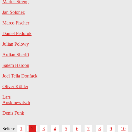
Marius Streng
Jan Solonez
Marco Fischer
Daniel Fedoruk
Julian Polowy
Ardian Sherifi
Salem Haroon
Joel Tella Donfack
Oliver Köhler
Lars
Anskinewitsch
Denis Funk
Seiten:
1
2
3
4
5
6
7
8
9
10