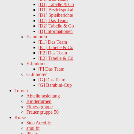
[D1] Tabelle & Co
[D1] Bezirkspokal
[D1] Spielberichte
[D2] Das Team
[D2] Tabelle & Co
[D] Informationen
E-Junioren
[E1] Das Team
[E1] Tabelle & Co
[E2] Das Team
[E2] Tabelle & Co
F-Junioren
[F] Das Team
G-Junioren
[G] Das Team
[G] Bambini-Cup
Turnen
Abteilungsleitung
Kinderturnen
Fitnessgruppe
Frauengruppe 50+
Kurse
Step Aerobic
anni.fit
Pilates