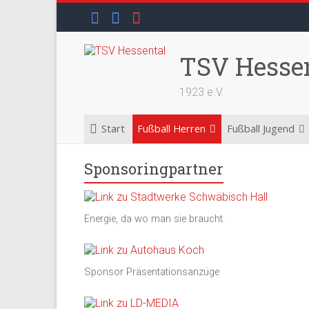
Skip
to
content
TSV Hesse
1923 e.V.
Start
Fußball Herren
Fußball Jugend
Sponsoringpartner
Energie, da wo man sie braucht.
Sponsor Präsentationsanzüge