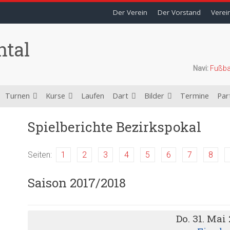
Der Verein
Der Vorstand
Verei
ntal
Navi:
Fußba
Turnen
Kurse
Laufen
Dart
Bilder
Termine
Par
Spielberichte Bezirkspokal
Seiten:
1
2
3
4
5
6
7
8
Saison 2017/2018
Do. 31. Mai