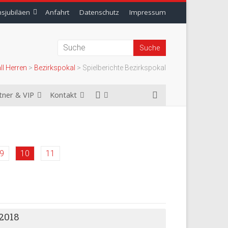
nsjubiläen
Anfahrt
Datenschutz
Impressum
ll Herren
>
Bezirkspokal
>
Spielberichte Bezirkspokal
tner & VIP
Kontakt
9
10
11
 2018