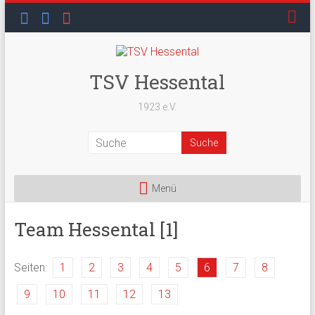
Skip
to
content
TSV Hessental
1923 e.V.
Menü
Team Hessental [1]
Seiten:
1
2
3
4
5
6
7
8
9
10
11
12
13