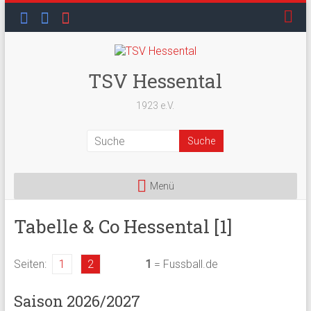
Skip
to
content
TSV Hessental
1923 e.V.
Menü
Tabelle & Co Hessental [1]
Seiten:
1
2
1
= Fussball.de
Saison 2026/2027