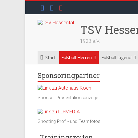
Skip
to
content
TSV Hesse
1923 e.V.
Start
Fußball Herren
Fußball Jugend
Sponsoringpartner
Sponsor Präsentationsanzüge
Shooting Profil- und Teamfotos
Trainingszeiten