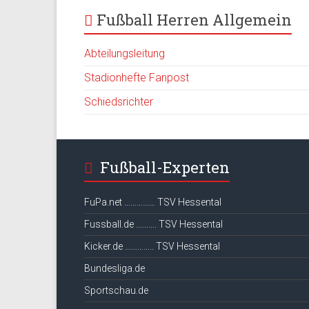
Fußball Herren Allgemein
Abteilungsleitung
Stadionhefte Fanpost
Schiedsrichter
Fußball-Experten
FuPa.net …………… TSV Hessental
Fussball.de ………. TSV Hessental
Kicker.de ………….. TSV Hessental
Bundesliga.de
Sportschau.de