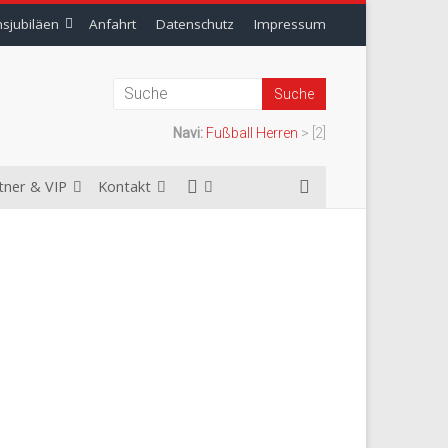
nsjubiläen
Anfahrt
Datenschutz
Impressum
Navi:
Fußball Herren
>
[2]
tner & VIP
Kontakt