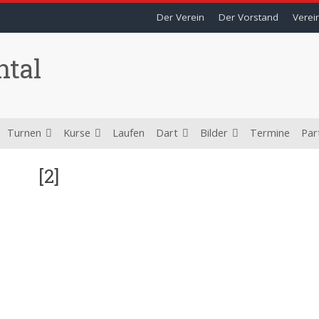
Der Verein
Der Vorstand
Verei
ntal
Turnen
Kurse
Laufen
Dart
Bilder
Termine
Par
[2]